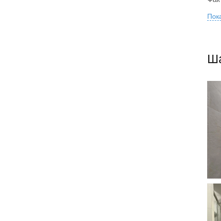
Пока
Ша