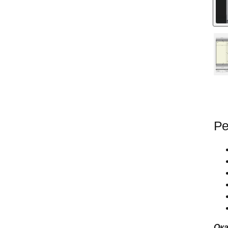
Ре
Ока