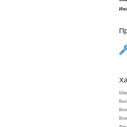
Инс
П
Ха
Шир
Выс
Воз
Воз
Фак