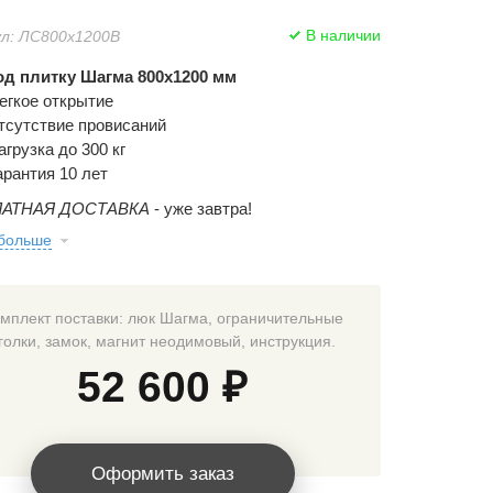
В наличии
л: ЛС800x1200В
д плитку Шагма 800x1200 мм
егкое открытие
тсутствие провисаний
агрузка до 300 кг
арантия 10 лет
АТНАЯ ДОСТАВКА
- уже завтра!
 больше
мплект поставки: люк Шагма, ограничительные
голки, замок, магнит неодимовый, инструкция.
52 600 ₽
Оформить заказ