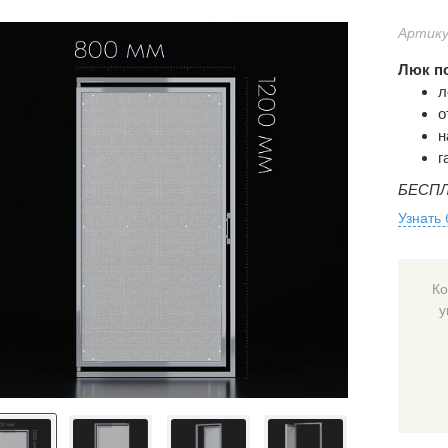
Артику
Люк по
л
о
н
г
БЕСПЛ
Узнать
Ко
у