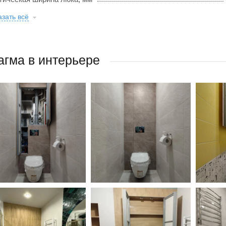
зать всё
гма в интерьере