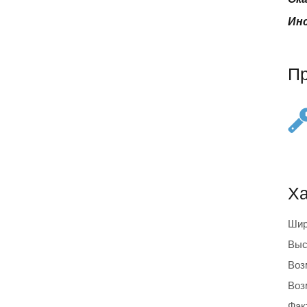
Инс
П
Ха
Шир
Выс
Воз
Воз
Фак