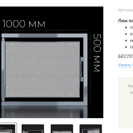
Артику
Люк по
л
о
н
г
БЕСПЛ
Узнать
Ко
у