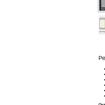
Ре
Ока