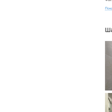
Пока
Ша