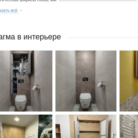
зать всё
гма в интерьере