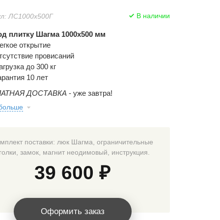
В наличии
л: ЛС1000x500Г
д плитку Шагма 1000x500 мм
егкое открытие
тсутствие провисаний
агрузка до 300 кг
арантия 10 лет
АТНАЯ ДОСТАВКА
- уже завтра!
 больше
мплект поставки: люк Шагма, ограничительные
голки, замок, магнит неодимовый, инструкция.
39 600 ₽
Оформить заказ