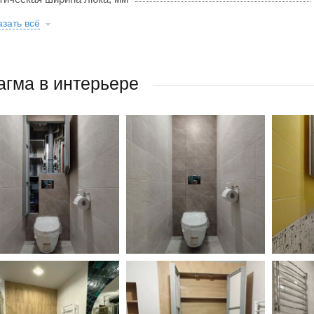
зать всё
гма в интерьере