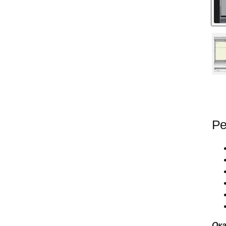
Ре
Ока