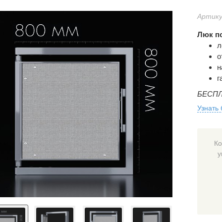
Артику
Люк по
л
о
н
г
БЕСПЛ
Узнать
Ко
у