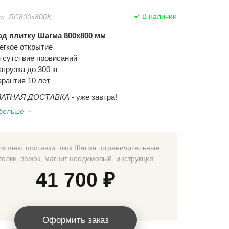
В наличии
л: ЛС800x800К
д плитку Шагма 800x800 мм
егкое открытие
тсутствие провисаний
агрузка до 300 кг
арантия 10 лет
АТНАЯ ДОСТАВКА
- уже завтра!
 больше
мплект поставки: люк Шагма, ограничительные
голки, замок, магнит неодимовый, инструкция.
41 700 ₽
Оформить заказ