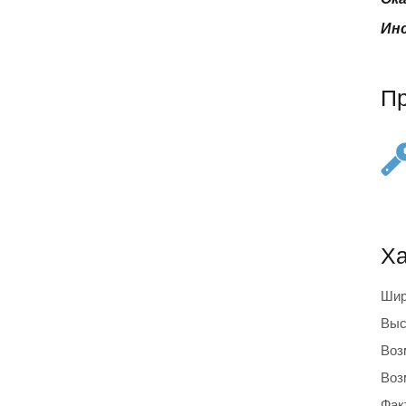
Инс
П
Ха
Шир
Выс
Воз
Воз
Фак