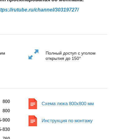
ttps://rutube.ru/channel/30319727/
ним
Полный доступ с уголом
открытия до 150°
800
Схема люка 800x800 мм
800
5-900
Инструкция по монтажу
5-830
760