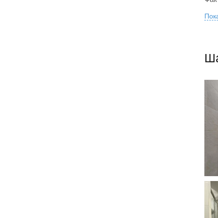
Пока
Ша